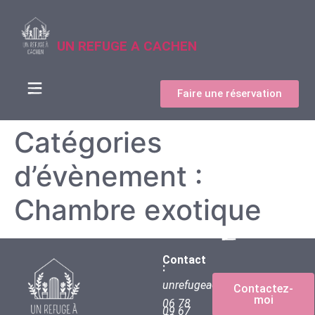
UN REFUGE A CACHEN
Faire une réservation
Catégories
d’évènement :
Chambre exotique
Contact
:
unrefugeacachen@gmail.com
Contactez-
moi
06 78
09 67