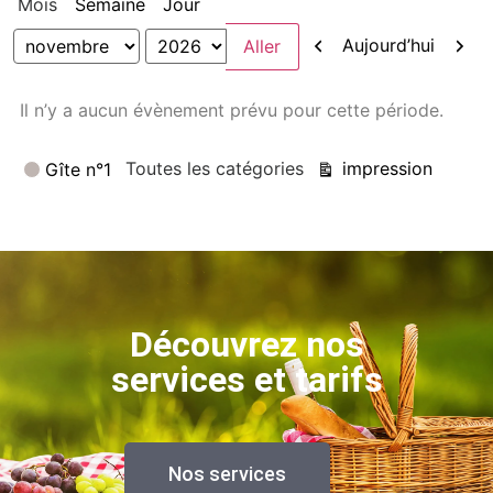
Mois
Semaine
Jour
Précédent
Suiva
Aujourd’hui
Mois
Année
Il n’y a aucun évènement prévu pour cette période.
Catégories
Vue
Toutes les catégories
impression
Gîte n°1
Découvrez nos
services et tarifs
Nos services